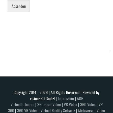
Absenden
Copyright 2014 -
2026 | All Rights Reserved | Powered by
vision360 GmbH |
Impressum
|
AGB
Virtuelle Touren
|
360 Grad Video
|
VR Video
|
360 Video
|
VR
360
|
360 VR Video
|
Virtual Reality Schweiz
|
Metaverse
|
Video