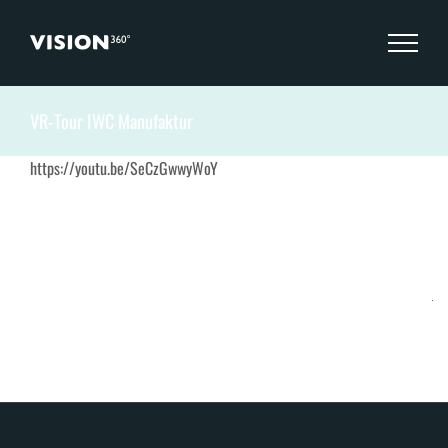
Zum
Inhalt
springen
VR-Tour IWC Manufaktur
https://youtu.be/SeCzGwwyWoY