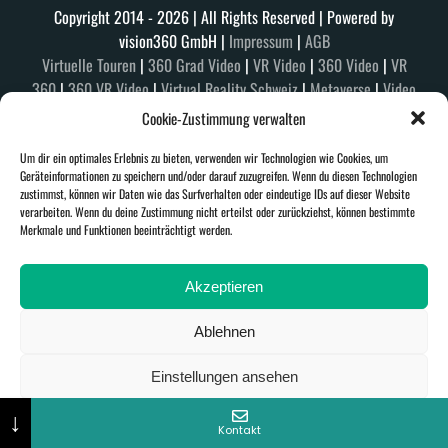
Copyright 2014 -
2026 | All Rights Reserved | Powered by
vision360 GmbH |
Impressum
|
AGB
Virtuelle Touren
|
360 Grad Video
|
VR Video
|
360 Video
|
VR
360
|
360 VR Video
|
Virtual Reality Schweiz
|
Metaverse
|
Video
Production
|
ABOUT US
|
Cookie-Zustimmung verwalten
Um dir ein optimales Erlebnis zu bieten, verwenden wir Technologien wie Cookies, um
Geräteinformationen zu speichern und/oder darauf zuzugreifen. Wenn du diesen Technologien
zustimmst, können wir Daten wie das Surfverhalten oder eindeutige IDs auf dieser Website
verarbeiten. Wenn du deine Zustimmung nicht erteilst oder zurückziehst, können bestimmte
Merkmale und Funktionen beeinträchtigt werden.
Akzeptieren
Ablehnen
Einstellungen ansehen
↓
Cookie-Richtlinie
Datenschutzerklärung
Impressum
Kontakt