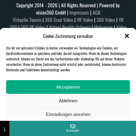
Copyright 2014 -
2026 | All Rights Reserved | Powered by
vision360 GmbH |
Impressum
|
AGB
Virtuelle Touren
|
360 Grad Video
|
VR Video
|
360 Video
|
VR
360
|
360 VR Video
|
Virtual Reality Schweiz
|
Metaverse
|
Video
Production
|
ABOUT US
|
Cookie-Zustimmung verwalten
Um dir ein optimales Erlebnis zu bieten, verwenden wir Technologien wie Cookies, um
Geräteinformationen zu speichern und/oder darauf zuzugreifen. Wenn du diesen Technologien
zustimmst, können wir Daten wie das Surfverhalten oder eindeutige IDs auf dieser Website
verarbeiten. Wenn du deine Zustimmung nicht erteilst oder zurückziehst, können bestimmte
Merkmale und Funktionen beeinträchtigt werden.
Akzeptieren
Ablehnen
Einstellungen ansehen
↓
Cookie-Richtlinie
Datenschutzerklärung
Impressum
Kontakt