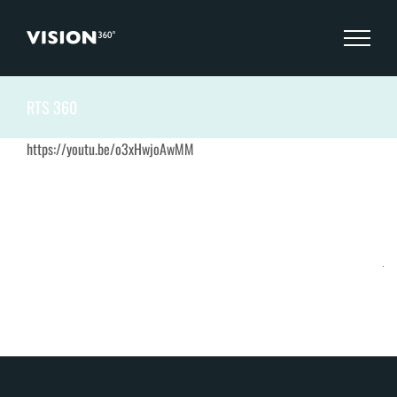
Zum
Inhalt
springen
RTS 360
https://youtu.be/o3xHwjoAwMM