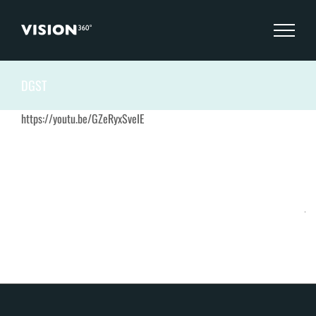
Zum
Inhalt
springen
DGST
https://youtu.be/GZeRyxSveIE