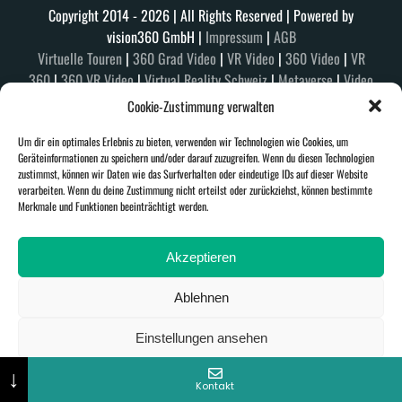
Copyright 2014 -
2026 | All Rights Reserved | Powered by
vision360 GmbH |
Impressum
|
AGB
Virtuelle Touren
|
360 Grad Video
|
VR Video
|
360 Video
|
VR
360
|
360 VR Video
|
Virtual Reality Schweiz
|
Metaverse
|
Video
Production
|
ABOUT US
|
Cookie-Zustimmung verwalten
Um dir ein optimales Erlebnis zu bieten, verwenden wir Technologien wie Cookies, um
Geräteinformationen zu speichern und/oder darauf zuzugreifen. Wenn du diesen Technologien
zustimmst, können wir Daten wie das Surfverhalten oder eindeutige IDs auf dieser Website
verarbeiten. Wenn du deine Zustimmung nicht erteilst oder zurückziehst, können bestimmte
Merkmale und Funktionen beeinträchtigt werden.
Akzeptieren
Ablehnen
Einstellungen ansehen
↓
Cookie-Richtlinie
Datenschutzerklärung
Impressum
Kontakt